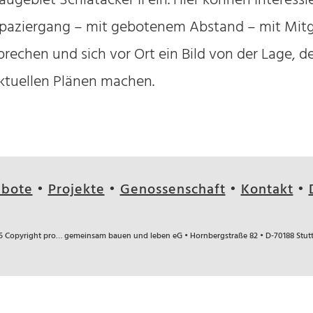
augebiet Schlatäcker II ein. Hier können Interess
paziergang – mit gebotenem Abstand – mit Mit
prechen und sich vor Ort ein Bild von der Lage, d
ktuellen Plänen machen.
bote
•
Projekte
•
Genossenschaft
•
Kontakt
•
5 Copyright pro… gemeinsam bauen und leben eG • Hornbergstraße 82 •
D-70188 Stut