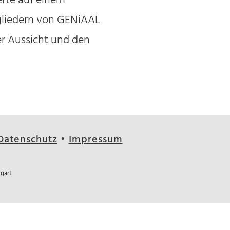
ierte auf einem
gliedern von GENiAAL
er Aussicht und den
Datenschutz
•
Impressum
tgart