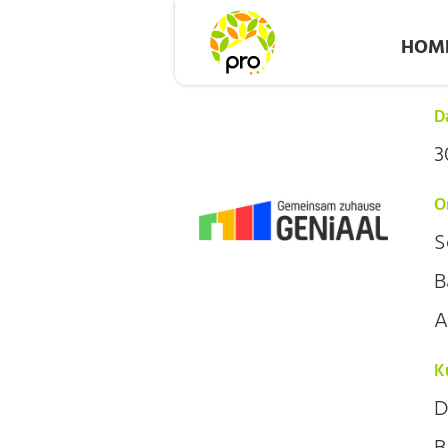
HOM
D
3
O
S
B
A
K
D