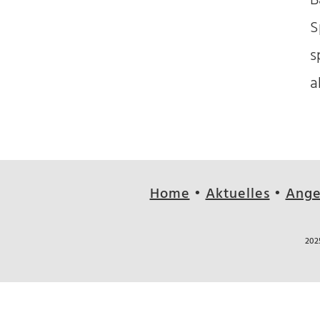
B
S
s
a
Home
•
Aktuelles
•
Ange
202