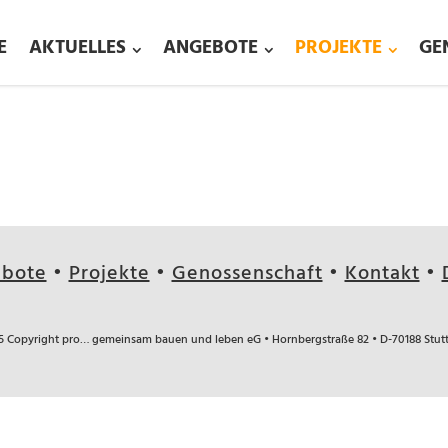
E
AKTUELLES
ANGEBOTE
PROJEKTE
GE
bote
•
Projekte
•
Genossenschaft
•
Kontakt
•
5 Copyright pro… gemeinsam bauen und leben eG • Hornbergstraße 82 •
D-70188 Stut