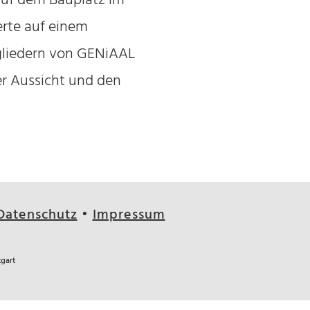
auf dem Bauplatz im
ierte auf einem
gliedern von GENiAAL
er Aussicht und den
Datenschutz
•
Impressum
tgart