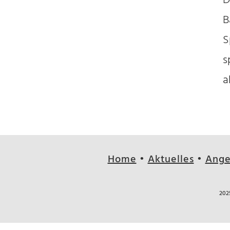
D
B
S
s
a
Home
•
Aktuelles
•
Ange
202