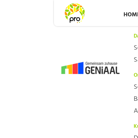
HOM
D
S
S
O
S
B
A
K