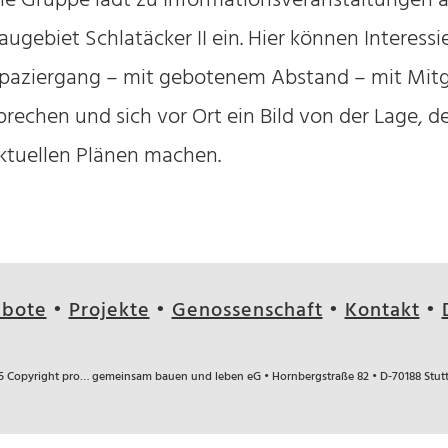
ie Gruppe lädt zu Informationsveranstaltungen 
augebiet Schlatäcker II ein. Hier können Interess
paziergang – mit gebotenem Abstand – mit Mit
prechen und sich vor Ort ein Bild von der Lage, d
ktuellen Plänen machen.
bote
•
Projekte
•
Genossenschaft
•
Kontakt
•
5 Copyright pro… gemeinsam bauen und leben eG • Hornbergstraße 82 •
D-70188 Stut