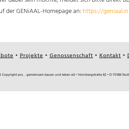
er dabei sein möchte, meldet sich bitte direkt ü
uf der GENiAAL-Homepage an:
https://geniaal.i
bote
•
Projekte
•
Genossenschaft
•
Kontakt
•
5 Copyright pro… gemeinsam bauen und leben eG • Hornbergstraße 82 •
D-70188 Stut