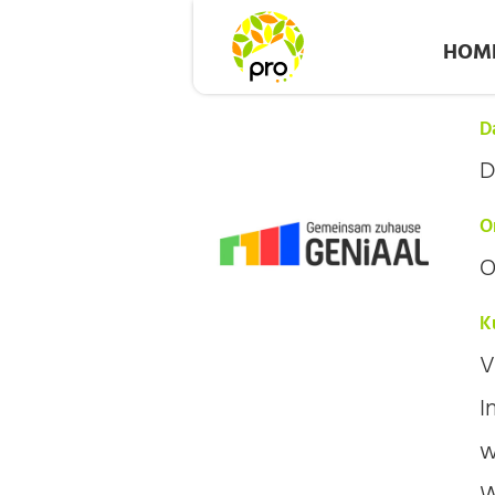
HOM
D
D
O
O
K
V
I
w